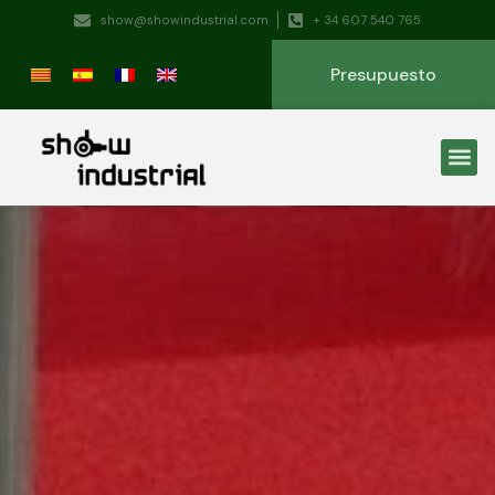
show@showindustrial.com
+ 34 607 540 765
Presupuesto