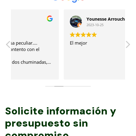
Younesse Arrouchdi
2023-10-25
El mejor
B
c
Solicite información y
presupuesto sin
compromiso